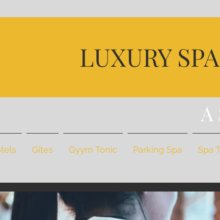
D
LUXURY SP
U
BI
A
tels
Gîtes
Gyym Tonic
Parking Spa
Spa 