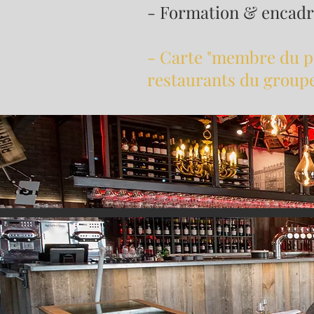
- Formation & encad
- Carte "membre du pe
restaurants du group