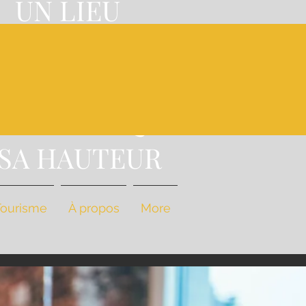
UN LIEU
'EXCEPTION,
A
NE CUISINE
STRONOMIQUE
 SA HAUTEUR
Tourisme
À propos
More