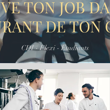
VE TON JOB DA
RANT DE TON 
CDI - Flexi - Etudiants