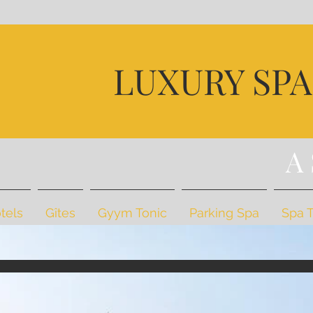
D
LUXURY SP
U
BI
A
tels
Gîtes
Gyym Tonic
Parking Spa
Spa 