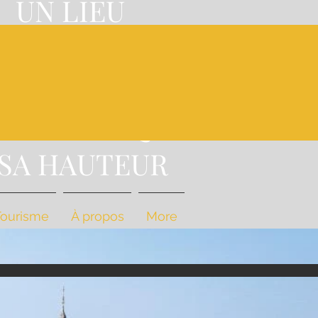
UN LIEU
'EXCEPTION,
A
NE CUISINE
STRONOMIQUE
 SA HAUTEUR
Tourisme
À propos
More