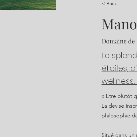
< Back
Manoi
Domaine de L
Le splend
étoiles, 
wellness.
« Être plutôt q
La devise inscr
philosophie de
Situé dans un 