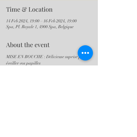
Time & Location
14 Feb 2024, 19:00 – 16 Feb 2024, 19:00
Spa, Pl. Royale 1, 4900 Spa, Belgique
About the event
MISE EN BOUCHE : Délicieuse suprise pour 
éveiller vos papilles 
ENTREE : crustacés gratinés ou fois gras 
syphon
PLAT : Agneau grillé ou pintadeau rôti
DESSERT : Savoie farci à l'ananas ou Baba 
au Rhum 
Menu plus en détail via Facebook ou par 
téléphone. 